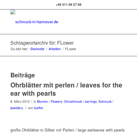
+49 511 69 27 69
Schlagwortarchiv für: FLower
Du bist hier:
Startseite
/
Arbeiten
/
FLower
Beiträge
Ohrblätter mit perlen / leaves for the
ear with pearls
/
8. März 2010
in
Blumen / Flowers
,
Ohrschmuck / earrings
,
Schmuck /
/
jewellery
von
toeffel
große Ohrblätter in Silber mit Perlen
/
large earleaves with pearls