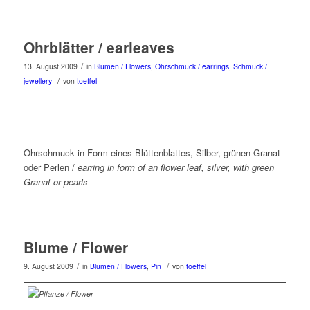
Ohrblätter / earleaves
/
13. August 2009
in
Blumen / Flowers
,
Ohrschmuck / earrings
,
Schmuck /
/
jewellery
von
toeffel
Ohrschmuck in Form eines Blüttenblattes, Silber, grünen Granat
oder Perlen /
earring in form of an flower leaf, silver, with green
Granat or pearls
Blume / Flower
/
/
9. August 2009
in
Blumen / Flowers
,
Pin
von
toeffel