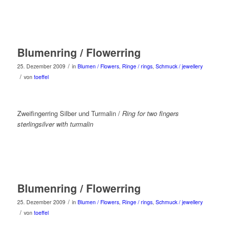
Blumenring / Flowerring
/
25. Dezember 2009
in
Blumen / Flowers
,
Ringe / rings
,
Schmuck / jewellery
/
von
toeffel
Zweifingerring Silber und Turmalin /
Ring for two fingers
sterlingsilver with turmalin
Blumenring / Flowerring
/
25. Dezember 2009
in
Blumen / Flowers
,
Ringe / rings
,
Schmuck / jewellery
/
von
toeffel