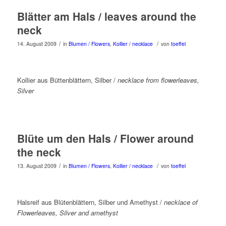
Blätter am Hals / leaves around the
neck
/
/
14. August 2009
in
Blumen / Flowers
,
Kollier / necklace
von
toeffel
Kollier aus Büttenblättern, Silber /
necklace from flowerleaves,
Silver
Blüte um den Hals / Flower around
the neck
/
/
13. August 2009
in
Blumen / Flowers
,
Kollier / necklace
von
toeffel
Halsreif aus Blütenblättern, Silber und Amethyst /
necklace of
Flowerleaves, Silver and amethyst