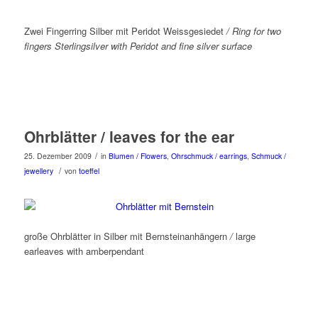
Zwei Fingerring Silber mit Peridot Weissgesiedet
/ Ring for two
fingers Sterlingsilver with Peridot and fine silver surface
Ohrblätter / leaves for the ear
/
25. Dezember 2009
in
Blumen / Flowers
,
Ohrschmuck / earrings
,
Schmuck /
/
jewellery
von
toeffel
große Ohrblätter in Silber mit Bernsteinanhängern
/
large
earleaves with amberpendant