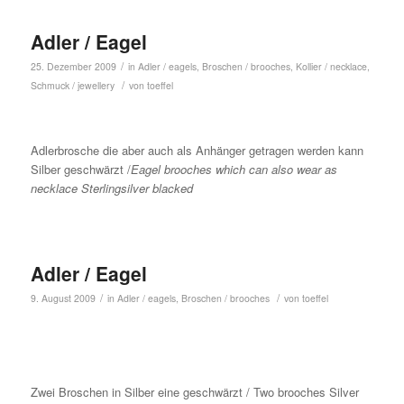
Adler / Eagel
/
25. Dezember 2009
in
Adler / eagels
,
Broschen / brooches
,
Kollier / necklace
,
/
Schmuck / jewellery
von
toeffel
Adlerbrosche die aber auch als Anhänger getragen werden kann
Silber geschwärzt /
Eagel brooches which can also wear as
necklace Sterlingsilver blacked
Adler / Eagel
/
/
9. August 2009
in
Adler / eagels
,
Broschen / brooches
von
toeffel
Zwei Broschen in Silber eine geschwärzt / Two brooches Silver