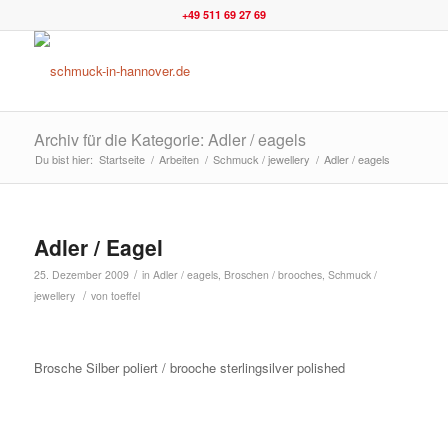
+49 511 69 27 69
Archiv für die Kategorie: Adler / eagels
Du bist hier:
Startseite
/
Arbeiten
/
Schmuck / jewellery
/
Adler / eagels
Adler / Eagel
/
25. Dezember 2009
in
Adler / eagels
,
Broschen / brooches
,
Schmuck /
/
jewellery
von
toeffel
Brosche Silber poliert / brooche sterlingsilver polished