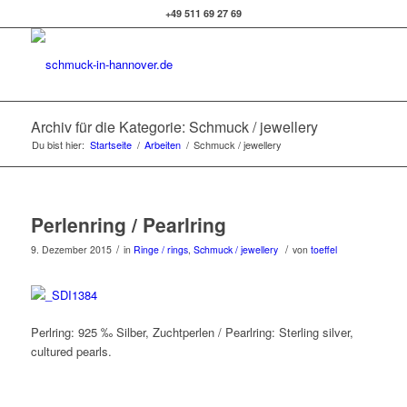
+49 511 69 27 69
Archiv für die Kategorie: Schmuck / jewellery
Du bist hier:
Startseite
/
Arbeiten
/
Schmuck / jewellery
Perlenring / Pearlring
/
/
9. Dezember 2015
in
Ringe / rings
,
Schmuck / jewellery
von
toeffel
Perlring: 925 ‰ Silber, Zuchtperlen / Pearlring: Sterling silver,
cultured pearls.