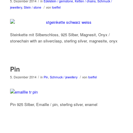
/
5. Dezember 2014
in
Edelstein / gemstone
,
Ketten / chains
,
Schmuck /
/
jewellery
,
Stein / stone
von
toeffel
Steinkette mit Silberschloss, 925 Silber, Magnesit, Onyx /
stonechain with an silverclasp, sterling silver, magnesite, onyx
Pin
/
/
5. Dezember 2014
in
Pin
,
Schmuck / jewellery
von
toeffel
Pin 925 Silber, Emaille / pin, sterling silver, enamel