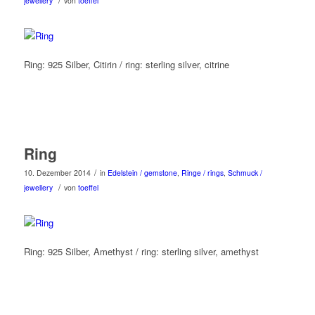
jewellery
von
toeffel
Ring: 925 Silber, Citirin / ring: sterling silver, citrine
Ring
/
10. Dezember 2014
in
Edelstein / gemstone
,
Ringe / rings
,
Schmuck /
/
jewellery
von
toeffel
Ring: 925 Silber, Amethyst / ring: sterling silver, amethyst