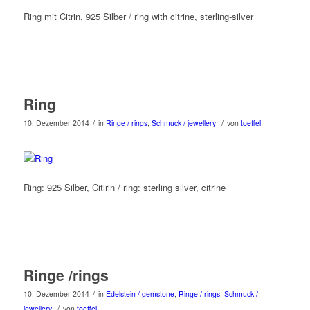
Ring mit Citrin, 925 Silber / ring with citrine, sterling-silver
Ring
/
/
10. Dezember 2014
in
Ringe / rings
,
Schmuck / jewellery
von
toeffel
Ring: 925 Silber, Citirin / ring: sterling silver, citrine
Ringe /rings
/
10. Dezember 2014
in
Edelstein / gemstone
,
Ringe / rings
,
Schmuck /
/
jewellery
von
toeffel