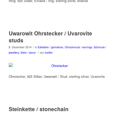
Ring: 925 Silber, Emaille / ring: sterling silver, enamel
Uwarowit Ohrstecker / Uvarovite
studs
/
8. Dezember 2014
in
Edelstein / gemstone
,
Ohrschmuck / earrings
,
Schmuck /
/
jewellery
,
Stein / stone
von
toeffel
Ohrstecker, 925 Silber, Uwarowit / Stud, sterling silver, Uvarovite
Steinkette / stonechain