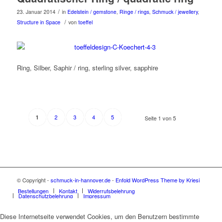
/
23. Januar 2014
in
Edelstein / gemstone
,
Ringe / rings
,
Schmuck / jewellery
,
/
Structure in Space
von
toeffel
Ring, Silber, Saphir / ring, sterling silver, sapphire
2
3
4
5
1
Seite 1 von 5
© Copyright -
schmuck-in-hannover.de
-
Enfold WordPress Theme by Kriesi
Bestellungen
Kontakt
Widerrufsbelehrung
Datenschutzbelehrung
Impressum
Diese Internetseite verwendet Cookies, um den Benutzern bestimmte