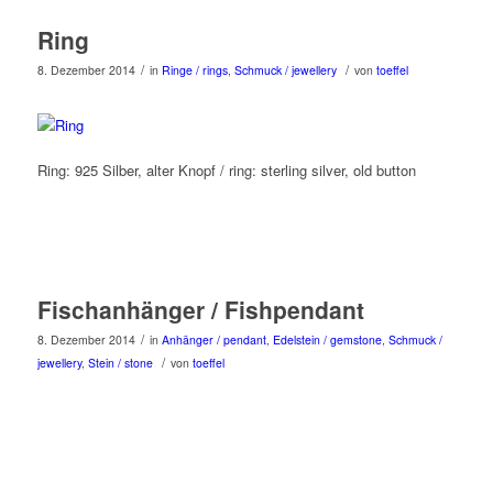
Ring
/
/
8. Dezember 2014
in
Ringe / rings
,
Schmuck / jewellery
von
toeffel
Ring: 925 Silber, alter Knopf / ring: sterling silver, old button
Fischanhänger / Fishpendant
/
8. Dezember 2014
in
Anhänger / pendant
,
Edelstein / gemstone
,
Schmuck /
/
jewellery
,
Stein / stone
von
toeffel