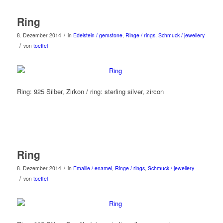
Ring
/
8. Dezember 2014
in
Edelstein / gemstone
,
Ringe / rings
,
Schmuck / jewellery
/
von
toeffel
Ring: 925 Silber, Zirkon / ring: sterling silver, zircon
Ring
/
8. Dezember 2014
in
Emaille / enamel
,
Ringe / rings
,
Schmuck / jewellery
/
von
toeffel