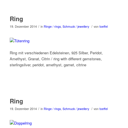
Ring
/
/
19. Dezember 2014
in
Ringe / rings
,
Schmuck / jewellery
von
toeffel
Ring mit verschiedenen Edelsteinen, 925 Silber, Peridot,
Amethyst, Granat, Citrin / ring with different gemstones,
sterlingsilver, peridot, amethyst, garnet, citrine
Ring
/
/
19. Dezember 2014
in
Ringe / rings
,
Schmuck / jewellery
von
toeffel