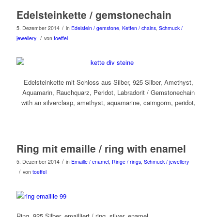
Edelsteinkette / gemstonechain
/
5. Dezember 2014
in
Edelstein / gemstone
,
Ketten / chains
,
Schmuck /
/
jewellery
von
toeffel
Edelsteinkette mit Schloss aus Silber, 925 Silber, Amethyst,
Aquamarin, Rauchquarz, Peridot, Labradorit / Gemstonechain
with an silverclasp, amethyst, aquamarine, cairngorm, peridot,
Ring mit emaille / ring with enamel
/
5. Dezember 2014
in
Emaille / enamel
,
Ringe / rings
,
Schmuck / jewellery
/
von
toeffel
Ring, 925 Silber, emailliert / ring, silver, enamel