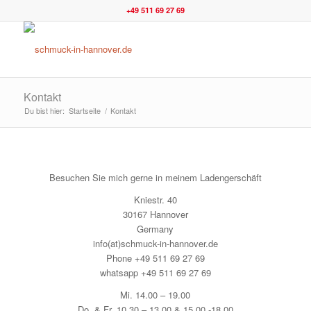
+49 511 69 27 69
Kontakt
Du bist hier:
Startseite
/
Kontakt
Besuchen Sie mich gerne in meinem Ladengerschäft
Kniestr. 40
30167 Hannover
Germany
info(at)schmuck-in-hannover.de
Phone +49 511 69 27 69
whatsapp +49 511 69 27 69
Mi. 14.00 – 19.00
Do. & Fr. 10.30 – 13.00 & 15.00 -18.00