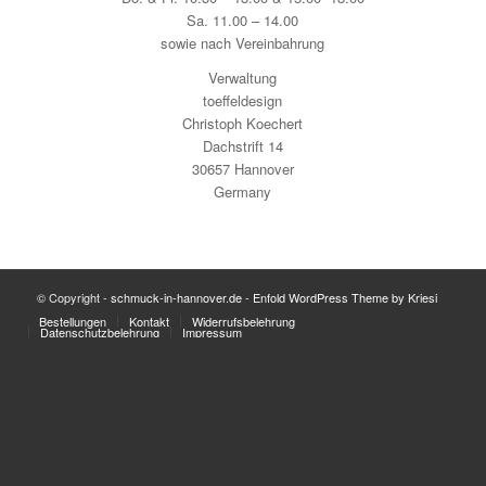
Sa. 11.00 – 14.00
sowie nach Vereinbahrung
Verwaltung
toeffeldesign
Christoph Koechert
Dachstrift 14
30657 Hannover
Germany
© Copyright -
schmuck-in-hannover.de
-
Enfold WordPress Theme by Kriesi
Bestellungen
Kontakt
Widerrufsbelehrung
Datenschutzbelehrung
Impressum