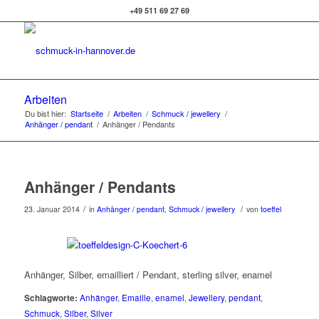
+49 511 69 27 69
Arbeiten
Du bist hier:
Startseite
/
Arbeiten
/
Schmuck / jewellery
/
Anhänger / pendant
/
Anhänger / Pendants
Anhänger / Pendants
/
/
23. Januar 2014
in
Anhänger / pendant
,
Schmuck / jewellery
von
toeffel
Anhänger, Silber, emailliert / Pendant, sterling silver, enamel
Schlagworte:
Anhänger
,
Emaille
,
enamel
,
Jewellery
,
pendant
,
Schmuck
,
Silber
,
Silver