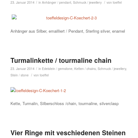
/
/
23. Januar 2014
in
Anhänger / pendant
,
Schmuck / jewellery
von
toeffel
Anhänger aus Silber, emailliert / Pendant, Sterling silver, enamel
Turmalinkette / tourmaline chain
/
23. Januar 2014
in
Edelstein / gemstone
,
Ketten / chains
,
Schmuck / jewellery
,
/
Stein / stone
von
toeffel
Kette, Turmalin, Silberschloss /chain, tourmaline, silverclasp
Vier Ringe mit veschiedenen Steinen