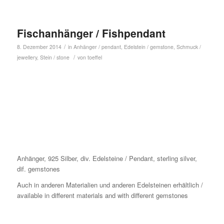
Fischanhänger / Fishpendant
/
8. Dezember 2014
in
Anhänger / pendant
,
Edelstein / gemstone
,
Schmuck /
/
jewellery
,
Stein / stone
von
toeffel
Anhänger, 925 Silber, div. Edelsteine / Pendant, sterling silver,
dif. gemstones
Auch in anderen Materialien und anderen Edelsteinen erhältlich /
available in different materials and with different gemstones