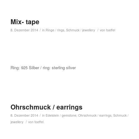
Mix- tape
/
/
8. Dezember 2014
in
Ringe / rings
,
Schmuck / jewellery
von
toeffel
Ring: 925 Silber / ring: sterling silver
Ohrschmuck / earrings
/
8. Dezember 2014
in
Edelstein / gemstone
,
Ohrschmuck / earrings
,
Schmuck /
/
jewellery
von
toeffel