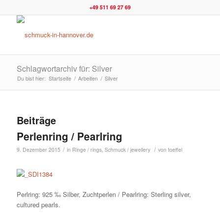
+49 511 69 27 69
Schlagwortarchiv für: Silver
Du bist hier:
Startseite
/
Arbeiten
/
Silver
Beiträge
Perlenring / Pearlring
/
/
9. Dezember 2015
in
Ringe / rings
,
Schmuck / jewellery
von
toeffel
Perlring: 925 ‰ Silber, Zuchtperlen / Pearlring: Sterling silver,
cultured pearls.