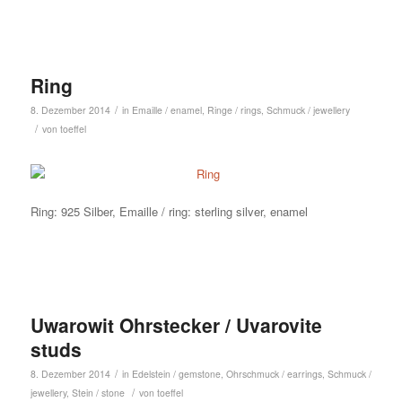
Ring
/
8. Dezember 2014
in
Emaille / enamel
,
Ringe / rings
,
Schmuck / jewellery
/
von
toeffel
Ring: 925 Silber, Emaille / ring: sterling silver, enamel
Uwarowit Ohrstecker / Uvarovite
studs
/
8. Dezember 2014
in
Edelstein / gemstone
,
Ohrschmuck / earrings
,
Schmuck /
/
jewellery
,
Stein / stone
von
toeffel