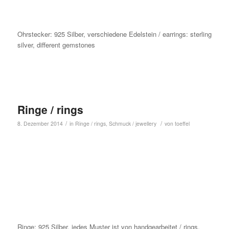
Ohrstecker: 925 Silber, verschiedene Edelstein / earrings: sterling
silver, different gemstones
Ringe / rings
/
/
8. Dezember 2014
in
Ringe / rings
,
Schmuck / jewellery
von
toeffel
Ringe: 925 Silber, jedes Muster ist von handgearbeitet / rings,