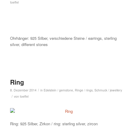
toeffel
Ohrhänger: 925 Silber, verschiedene Steine / earrings, sterling
silver, different stones
Ring
/
8. Dezember 2014
in
Edelstein / gemstone
,
Ringe / rings
,
Schmuck / jewellery
/
von
toeffel
Ring: 925 Silber, Zirkon / ring: sterling silver, zircon