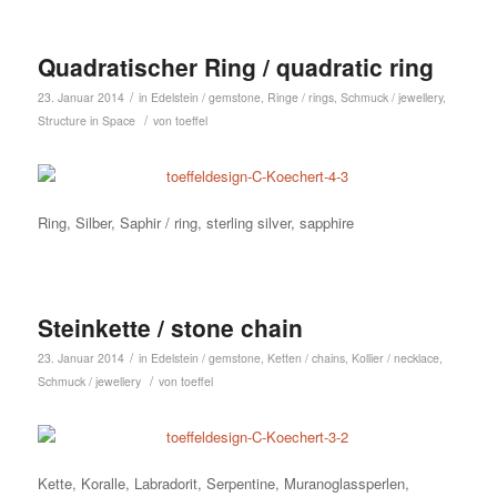
Quadratischer Ring / quadratic ring
/
23. Januar 2014
in
Edelstein / gemstone
,
Ringe / rings
,
Schmuck / jewellery
,
/
Structure in Space
von
toeffel
Ring, Silber, Saphir / ring, sterling silver, sapphire
Steinkette / stone chain
/
23. Januar 2014
in
Edelstein / gemstone
,
Ketten / chains
,
Kollier / necklace
,
/
Schmuck / jewellery
von
toeffel
Kette, Koralle, Labradorit, Serpentine, Muranoglassperlen,