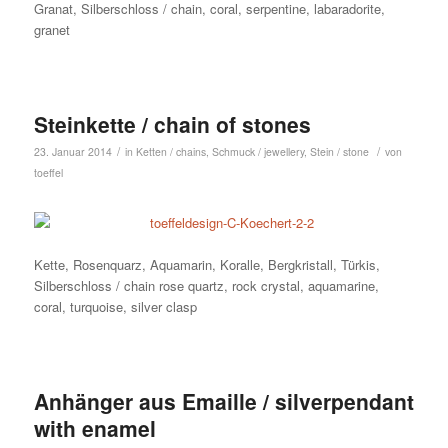
Granat, Silberschloss / chain, coral, serpentine, labaradorite,
granet
Steinkette / chain of stones
/
/
23. Januar 2014
in
Ketten / chains
,
Schmuck / jewellery
,
Stein / stone
von
toeffel
Kette, Rosenquarz, Aquamarin, Koralle, Bergkristall, Türkis,
Silberschloss / chain rose quartz, rock crystal, aquamarine,
coral, turquoise, silver clasp
Anhänger aus Emaille / silverpendant
with enamel