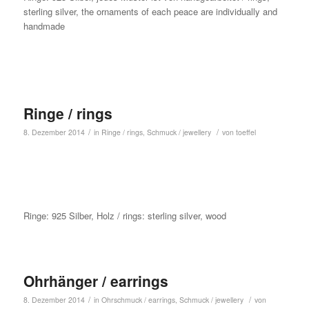
sterling silver, the ornaments of each peace are individually and
handmade
Ringe / rings
/
/
8. Dezember 2014
in
Ringe / rings
,
Schmuck / jewellery
von
toeffel
Ringe: 925 Silber, Holz / rings: sterling silver, wood
Ohrhänger / earrings
/
/
8. Dezember 2014
in
Ohrschmuck / earrings
,
Schmuck / jewellery
von