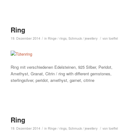
Ring
/
/
19. Dezember 2014
in
Ringe / rings
,
Schmuck / jewellery
von
toeffel
Ring mit verschiedenen Edelsteinen, 925 Silber, Peridot,
Amethyst, Granat, Citrin / ring with different gemstones,
sterlingsilver, peridot, amethyst, garnet, citrine
Ring
/
/
19. Dezember 2014
in
Ringe / rings
,
Schmuck / jewellery
von
toeffel