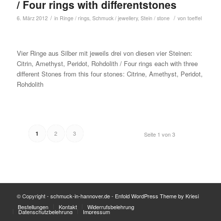
/ Four rings with differentstones
/
/
6. März 2012
in
Ringe / rings
,
Schmuck / jewellery
,
Stein / stone
von
toeffel
Vier Ringe aus Silber mit jeweils drei von diesen vier Steinen:
Citrin, Amethyst, Peridot, Rohdolith / Four rings each with three
different Stones from this four stones: Citrine, Amethyst, Peridot,
Rohdolith
2
3
1
Seite 1 von 3
© Copyright -
schmuck-in-hannover.de
-
Enfold WordPress Theme by Kriesi
Bestellungen
Kontakt
Widerrufsbelehrung
Datenschutzbelehrung
Impressum