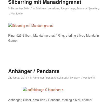
Silberring mit Manadringranat
/
5. Dezember 2014
in
Edelstein / gemstone
,
Ringe / rings
,
Schmuck / jewellery
/
von
toeffel
Ring, 925 Silber , Mandaringranat / Ring, sterling silver, Mandarin
Garnet
Anhänger / Pendants
/
/
23. Januar 2014
in
Anhänger / pendant
,
Schmuck / jewellery
von
toeffel
Anhänger, Silber, emailliert / Pendant, sterling silver, enamel