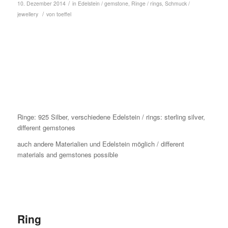
/
10. Dezember 2014
in
Edelstein / gemstone
,
Ringe / rings
,
Schmuck /
/
jewellery
von
toeffel
Ringe: 925 Silber, verschiedene Edelstein / rings: sterling silver,
different gemstones
auch andere Materialien und Edelstein möglich / different
materials and gemstones possible
Ring