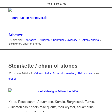
+49 511 69 27 69
Arbeiten
Du bist hier:
Startseite
/
Arbeiten
/
Schmuck / jewellery
/
Ketten / chains
/
Steinkette / chain of stones
Steinkette / chain of stones
/
/
23. Januar 2014
in
Ketten / chains
,
Schmuck / jewellery
,
Stein / stone
von
toeffel
Kette, Rosenquarz, Aquamarin, Koralle, Bergkristall, Türkis,
Silberschloss / chain rose quartz, rock crystal, aquamarine,