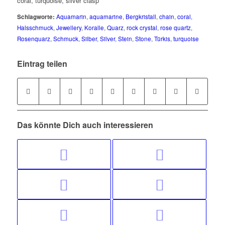
coral, turquoise, silver clasp
Schlagworte:
Aquamarin
,
aquamarine
,
Bergkristall
,
chain
,
coral
,
Halsschmuck
,
Jewellery
,
Koralle
,
Quarz
,
rock crystal
,
rose quartz
,
Rosenquarz
,
Schmuck
,
Silber
,
Silver
,
Stein
,
Stone
,
Türkis
,
turquoise
Eintrag teilen
Das könnte Dich auch interessieren