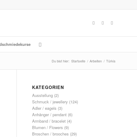
dschmiedekurse
Du bist hier:
Startseite
/
Arbeiten
/
Türkis
KATEGORIEN
Ausstellung
(2)
Schmuck / jewellery
(124)
Adler / eagels
(3)
Anhänger / pendant
(6)
Armband / bracelet
(4)
Blumen / Flowers
(9)
Broschen / brooches
(29)