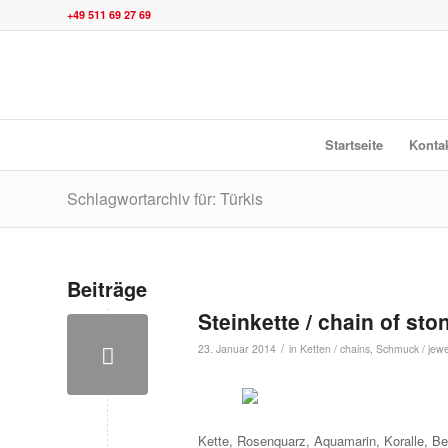
+49 511 69 27 69
Startseite
Konta
Schlagwortarchiv für: Türkis
Beiträge
Steinkette / chain of sto
/
23. Januar 2014
in
Ketten / chains
,
Schmuck / jewe
Kette, Rosenquarz, Aquamarin, Koralle, Berg