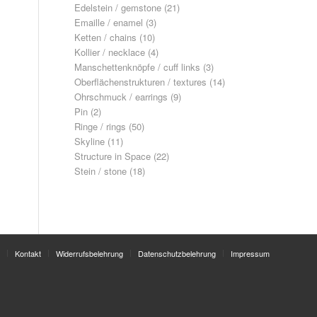
Edelstein / gemstone
(21)
Emaille / enamel
(3)
Ketten / chains
(10)
Kollier / necklace
(4)
Manschettenknöpfe / cuff links
(3)
Oberflächenstrukturen / textures
(14)
Ohrschmuck / earrings
(9)
Pin
(2)
Ringe / rings
(50)
Skyline
(11)
Structure in Space
(22)
Stein / stone
(18)
Kontakt
Widerrufsbelehrung
Datenschutzbelehrung
Impressum