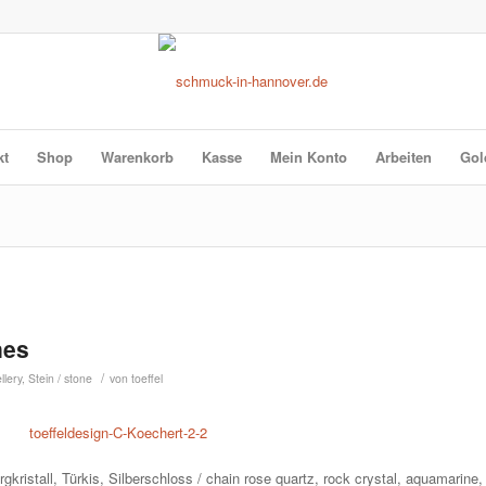
kt
Shop
Warenkorb
Kasse
Mein Konto
Arbeiten
Gol
nes
/
llery
,
Stein / stone
von
toeffel
kristall, Türkis, Silberschloss / chain rose quartz, rock crystal, aquamarine,