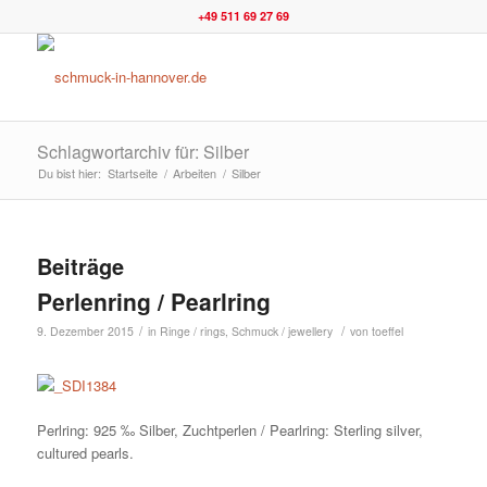
+49 511 69 27 69
Schlagwortarchiv für: Silber
Du bist hier:
Startseite
/
Arbeiten
/
Silber
Beiträge
Perlenring / Pearlring
/
/
9. Dezember 2015
in
Ringe / rings
,
Schmuck / jewellery
von
toeffel
Perlring: 925 ‰ Silber, Zuchtperlen / Pearlring: Sterling silver,
cultured pearls.