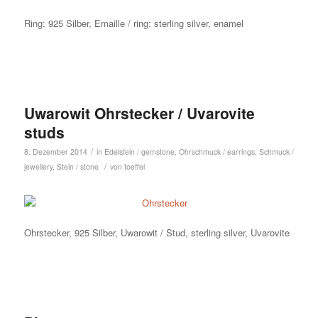
Ring: 925 Silber, Emaille / ring: sterling silver, enamel
Uwarowit Ohrstecker / Uvarovite
studs
/
8. Dezember 2014
in
Edelstein / gemstone
,
Ohrschmuck / earrings
,
Schmuck /
/
jewellery
,
Stein / stone
von
toeffel
Ohrstecker, 925 Silber, Uwarowit / Stud, sterling silver, Uvarovite