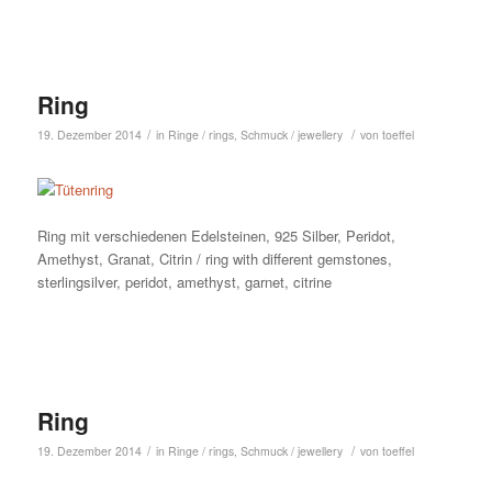
Ring
/
/
19. Dezember 2014
in
Ringe / rings
,
Schmuck / jewellery
von
toeffel
Ring mit verschiedenen Edelsteinen, 925 Silber, Peridot,
Amethyst, Granat, Citrin / ring with different gemstones,
sterlingsilver, peridot, amethyst, garnet, citrine
Ring
/
/
19. Dezember 2014
in
Ringe / rings
,
Schmuck / jewellery
von
toeffel