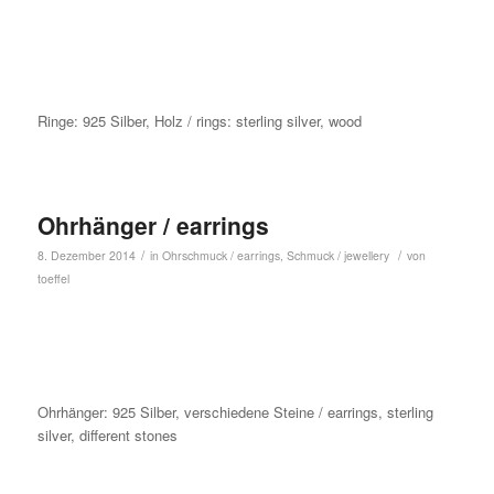
Ringe: 925 Silber, Holz / rings: sterling silver, wood
Ohrhänger / earrings
/
/
8. Dezember 2014
in
Ohrschmuck / earrings
,
Schmuck / jewellery
von
toeffel
Ohrhänger: 925 Silber, verschiedene Steine / earrings, sterling
silver, different stones