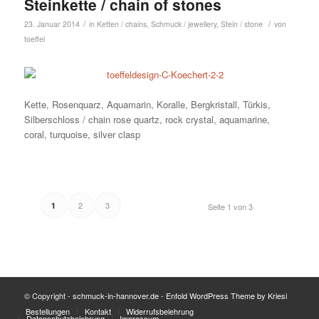
Steinkette / chain of stones
/
/
23. Januar 2014
in
Ketten / chains
,
Schmuck / jewellery
,
Stein / stone
von
toeffel
Kette, Rosenquarz, Aquamarin, Koralle, Bergkristall, Türkis,
Silberschloss / chain rose quartz, rock crystal, aquamarine,
coral, turquoise, silver clasp
2
3
1
Seite 1 von 3
© Copyright -
schmuck-in-hannover.de
-
Enfold WordPress Theme by Kriesi
Bestellungen
Kontakt
Widerrufsbelehrung
Datenschutzbelehrung
Impressum