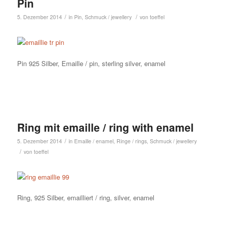
Pin
/
/
5. Dezember 2014
in
Pin
,
Schmuck / jewellery
von
toeffel
Pin 925 Silber, Emaille / pin, sterling silver, enamel
Ring mit emaille / ring with enamel
/
5. Dezember 2014
in
Emaille / enamel
,
Ringe / rings
,
Schmuck / jewellery
/
von
toeffel
Ring, 925 Silber, emailliert / ring, silver, enamel