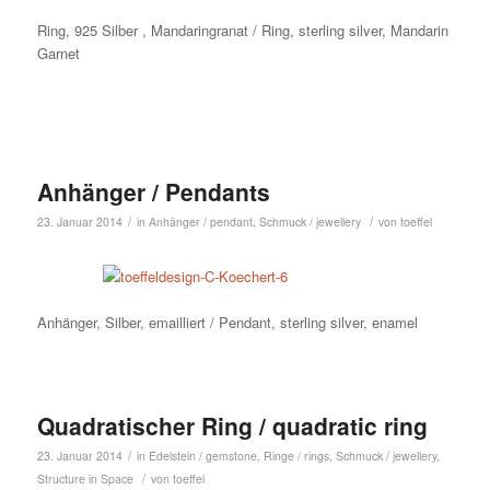
Ring, 925 Silber , Mandaringranat / Ring, sterling silver, Mandarin
Garnet
Anhänger / Pendants
/
/
23. Januar 2014
in
Anhänger / pendant
,
Schmuck / jewellery
von
toeffel
Anhänger, Silber, emailliert / Pendant, sterling silver, enamel
Quadratischer Ring / quadratic ring
/
23. Januar 2014
in
Edelstein / gemstone
,
Ringe / rings
,
Schmuck / jewellery
,
/
Structure in Space
von
toeffel