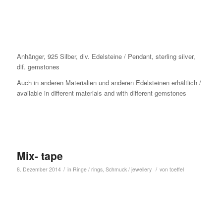
Anhänger, 925 Silber, div. Edelsteine / Pendant, sterling silver,
dif. gemstones
Auch in anderen Materialien und anderen Edelsteinen erhältlich /
available in different materials and with different gemstones
Mix- tape
/
/
8. Dezember 2014
in
Ringe / rings
,
Schmuck / jewellery
von
toeffel