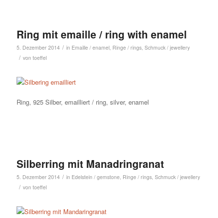
Ring mit emaille / ring with enamel
/
5. Dezember 2014
in
Emaille / enamel
,
Ringe / rings
,
Schmuck / jewellery
/
von
toeffel
Ring, 925 Silber, emailliert / ring, silver, enamel
Silberring mit Manadringranat
/
5. Dezember 2014
in
Edelstein / gemstone
,
Ringe / rings
,
Schmuck / jewellery
/
von
toeffel