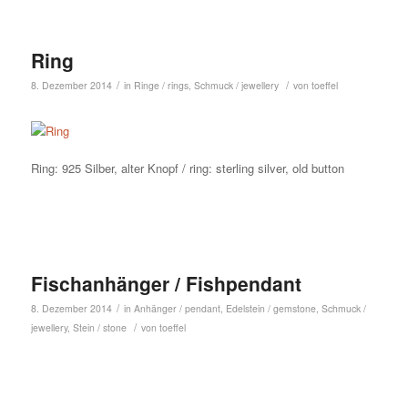
Ring
/
/
8. Dezember 2014
in
Ringe / rings
,
Schmuck / jewellery
von
toeffel
Ring: 925 Silber, alter Knopf / ring: sterling silver, old button
Fischanhänger / Fishpendant
/
8. Dezember 2014
in
Anhänger / pendant
,
Edelstein / gemstone
,
Schmuck /
/
jewellery
,
Stein / stone
von
toeffel