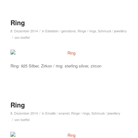
Ring
/
8. Dezember 2014
in
Edelstein / gemstone
,
Ringe / rings
,
Schmuck / jewellery
/
von
toeffel
Ring: 925 Silber, Zirkon / ring: sterling silver, zircon
Ring
/
8. Dezember 2014
in
Emaille / enamel
,
Ringe / rings
,
Schmuck / jewellery
/
von
toeffel