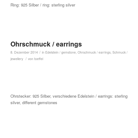
Ring: 925 Silber / ring: sterling silver
Ohrschmuck / earrings
/
8. Dezember 2014
in
Edelstein / gemstone
,
Ohrschmuck / earrings
,
Schmuck /
/
jewellery
von
toeffel
Ohrstecker: 925 Silber, verschiedene Edelstein / earrings: sterling
silver, different gemstones