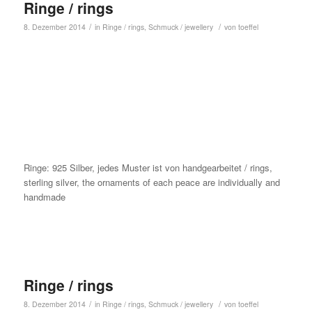
Ringe / rings
/
/
8. Dezember 2014
in
Ringe / rings
,
Schmuck / jewellery
von
toeffel
Ringe: 925 Silber, jedes Muster ist von handgearbeitet / rings,
sterling silver, the ornaments of each peace are individually and
handmade
Ringe / rings
/
/
8. Dezember 2014
in
Ringe / rings
,
Schmuck / jewellery
von
toeffel