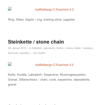
Ring, Silber, Saphir / ring, sterling silver, sapphire
Steinkette / stone chain
/
23. Januar 2014
in
Edelstein / gemstone
,
Ketten / chains
,
Kollier / necklace
,
/
Schmuck / jewellery
von
toeffel
Kette, Koralle, Labradorit, Serpentine, Muranoglassperlen,
Granat, Silberschloss / chain, coral, serpentine, labaradorite,
granet