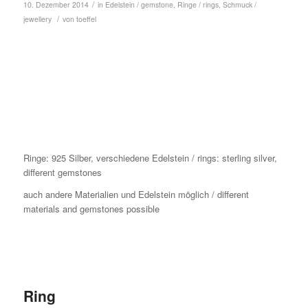
/
10. Dezember 2014
in
Edelstein / gemstone
,
Ringe / rings
,
Schmuck /
/
jewellery
von
toeffel
Ringe: 925 Silber, verschiedene Edelstein / rings: sterling silver,
different gemstones
auch andere Materialien und Edelstein möglich / different
materials and gemstones possible
Ring