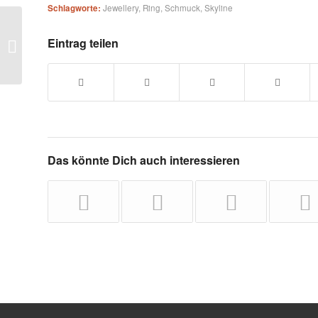
Schlagworte:
Jewellery
,
Ring
,
Schmuck
,
Skyline
Eintrag teilen
Skyline the ring 1
Das könnte Dich auch interessieren