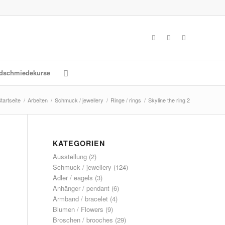
dschmiedekurse
tartseite
/
Arbeiten
/
Schmuck / jewellery
/
Ringe / rings
/
Skyline the ring 2
KATEGORIEN
Ausstellung
(2)
Schmuck / jewellery
(124)
Adler / eagels
(3)
Anhänger / pendant
(6)
Armband / bracelet
(4)
Blumen / Flowers
(9)
Broschen / brooches
(29)