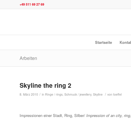
+49 511 69 27 69
Startseite
Konta
Arbeiten
Skyline the ring 2
/
/
8. März 2010
in
Ringe / rings
,
Schmuck / jewellery
,
Skyline
von
toeffel
Impressionen einer Stadt, Ring, Silber/
Impression of an city, ring,