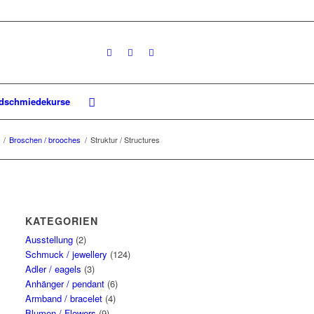
dschmiedekurse
/
Broschen / brooches
/
Struktur / Structures
KATEGORIEN
Ausstellung
(2)
Schmuck / jewellery
(124)
Adler / eagels
(3)
Anhänger / pendant
(6)
Armband / bracelet
(4)
Blumen / Flowers
(9)