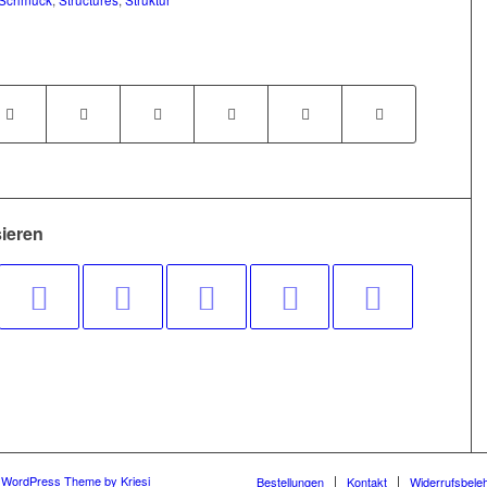
Schmuck
,
Structures
,
Struktur
sieren
 WordPress Theme by Kriesi
Bestellungen
Kontakt
Widerrufsbele