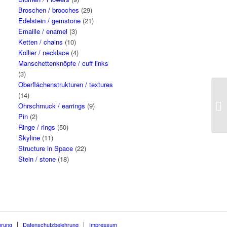
Broschen / brooches
(29)
Edelstein / gemstone
(21)
Emaille / enamel
(3)
Ketten / chains
(10)
Kollier / necklace
(4)
Manschettenknöpfe / cuff links
(3)
Oberflächenstrukturen / textures
(14)
St
Ohrschmuck / earrings
(9)
Pin
(2)
Ringe / rings
(50)
Skyline
(11)
Structure in Space
(22)
Stein / stone
(18)
hrung
Datenschutzbelehrung
Impressum