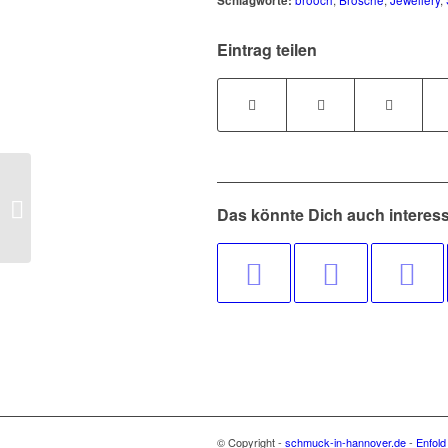
Schlagworte:
brooch
,
Brosche
,
Jewellery
,
Eintrag teilen
Strukturen / Structures
Das könnte Dich auch interes
© Copyright -
schmuck-in-hannover.de
-
Enfold