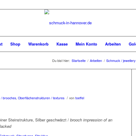
kt
Shop
Warenkorb
Kasse
Mein Konto
Arbeiten
Gol
Du bist hier:
Startseite
/
Arbeiten
/
Schmuck / jewellery
/
 / brooches
,
Oberflächenstrukturen / textures
von
toeffel
ner Steinstrukture, Silber geschwärzt /
brooch impression of an
blacked