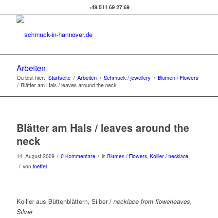
+49 511 69 27 69
Arbeiten
Du bist hier:
Startseite
/
Arbeiten
/
Schmuck / jewellery
/
Blumen / Flowers
/
Blätter am Hals / leaves around the neck
Blätter am Hals / leaves around the
neck
/
/
14. August 2009
0 Kommentare
in
Blumen / Flowers
,
Kollier / necklace
/
von
toeffel
Kollier aus Büttenblättern, Silber /
necklace from flowerleaves,
Silver