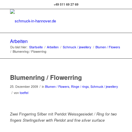
+49 511 69 27 69
Arbeiten
Du bist hier:
Startseite
/
Arbeiten
/
Schmuck / jewellery
/
Blumen / Flowers
/
Blumenring / Flowerring
Blumenring / Flowerring
/
25. Dezember 2009
in
Blumen / Flowers
,
Ringe / rings
,
Schmuck / jewellery
/
von
toeffel
Zwei Fingerring Silber mit Peridot Weissgesiedet
/ Ring for two
fingers Sterlingsilver with Peridot and fine silver surface