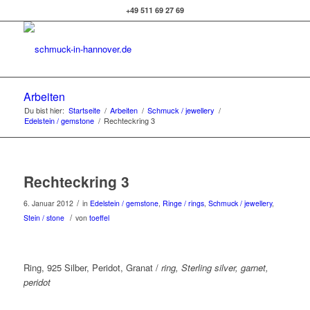
+49 511 69 27 69
Arbeiten
Du bist hier:
Startseite
/
Arbeiten
/
Schmuck / jewellery
/
Edelstein / gemstone
/
Rechteckring 3
Rechteckring 3
/
6. Januar 2012
in
Edelstein / gemstone
,
Ringe / rings
,
Schmuck / jewellery
,
/
Stein / stone
von
toeffel
Ring, 925 Silber, Peridot, Granat /
ring, Sterling silver, garnet,
peridot