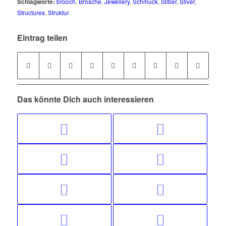
Schlagworte:
brooch
,
Brosche
,
Jewellery
,
Schmuck
,
Silber
,
Silver
,
Structures
,
Struktur
Eintrag teilen
Das könnte Dich auch interessieren