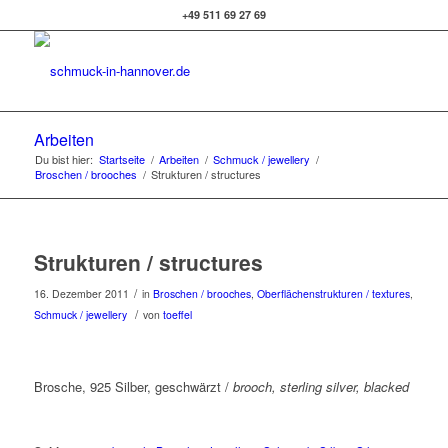
+49 511 69 27 69
Arbeiten
Du bist hier:
Startseite
/
Arbeiten
/
Schmuck / jewellery
/
Broschen / brooches
/
Strukturen / structures
Strukturen / structures
/
16. Dezember 2011
in
Broschen / brooches
,
Oberflächenstrukturen / textures
,
/
Schmuck / jewellery
von
toeffel
Brosche, 925 Silber, geschwärzt /
brooch, sterling silver, blacked