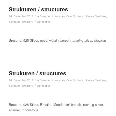
Strukturen / structures
/
16. Dezember 2011
in
Broschen / brooches
,
Oberflächenstrukturen / textures
,
/
Schmuck / jewellery
von
toeffel
Brosche, 925 Silber, geschwärzt /
brooch, sterling silver, blacked
Strukuren / structures
/
16. Dezember 2011
in
Broschen / brooches
,
Oberflächenstrukturen / textures
,
/
Schmuck / jewellery
von
toeffel
Brosche, 925 Silber, Emaille, Mondstein/ brooch, sterling silver,
enamel, moonstone