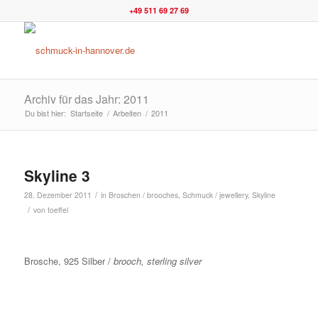
+49 511 69 27 69
Archiv für das Jahr: 2011
Du bist hier:
Startseite
/
Arbeiten
/
2011
Skyline 3
/
28. Dezember 2011
in
Broschen / brooches
,
Schmuck / jewellery
,
Skyline
/
von
toeffel
Brosche, 925 Silber /
brooch, sterling silver