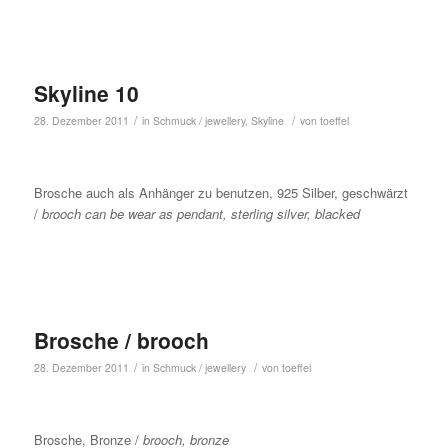
Skyline 10
/
/
28. Dezember 2011
in
Schmuck / jewellery
,
Skyline
von
toeffel
Brosche auch als Anhänger zu benutzen, 925 Silber, geschwärzt
/
brooch can be wear as pendant, sterling silver, blacked
Brosche / brooch
/
/
28. Dezember 2011
in
Schmuck / jewellery
von
toeffel
Brosche, Bronze /
brooch, bronze