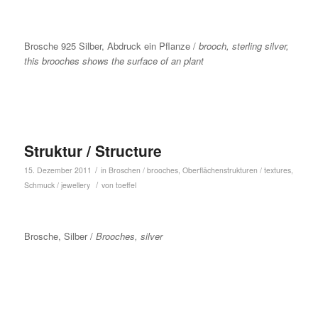
Brosche 925 Silber, Abdruck ein Pflanze /
brooch, sterling silver,
this brooches shows the surface of an plant
Struktur / Structure
/
15. Dezember 2011
in
Broschen / brooches
,
Oberflächenstrukturen / textures
,
/
Schmuck / jewellery
von
toeffel
Brosche, Silber /
Brooches, silver