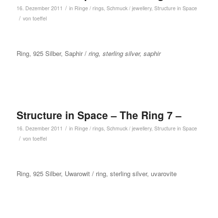
/
16. Dezember 2011
in
Ringe / rings
,
Schmuck / jewellery
,
Structure in Space
/
von
toeffel
Ring, 925 Silber, Saphir /
ring, sterling silver, saphir
Structure in Space – The Ring 7 –
/
16. Dezember 2011
in
Ringe / rings
,
Schmuck / jewellery
,
Structure in Space
/
von
toeffel
Ring, 925 Silber, Uwarowit / ring, sterling silver, uvarovite