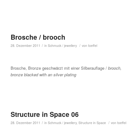
Brosche / brooch
/
/
28. Dezember 2011
in
Schmuck / jewellery
von
toeffel
Brosche, Bronze geschwärzt mit einer Silberauflage /
brooch,
bronze blacked with an silver plating
Structure in Space 06
/
/
28. Dezember 2011
in
Schmuck / jewellery
,
Structure in Space
von
toeffel