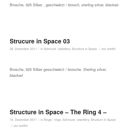
Brosche, 925 Silber , geschwärzt /
brooch, sterling silver, blacked
Strucure in Space 03
/
/
28. Dezember 2011
in
Schmuck / jewellery
,
Structure in Space
von
toeffel
Brosche, 925 Silber gesschwärzt /
brooche, Sterling silver,
blacked
Structure in Space – The Ring 4 –
/
16. Dezember 2011
in
Ringe / rings
,
Schmuck / jewellery
,
Structure in Space
/
von
toeffel