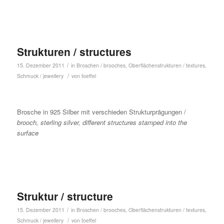
Strukturen / structures
/
15. Dezember 2011
in
Broschen / brooches
,
Oberflächenstrukturen / textures
,
/
Schmuck / jewellery
von
toeffel
Brosche in 925 Silber mit verschieden Strukturprägungen /
brooch, sterling silver, different structures stamped into the
surface
Struktur / structure
/
15. Dezember 2011
in
Broschen / brooches
,
Oberflächenstrukturen / textures
,
/
Schmuck / jewellery
von
toeffel