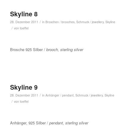
Skyline 8
/
28. Dezember 2011
in
Broschen / brooches
,
Schmuck / jewellery
,
Skyline
/
von
toeffel
Brosche 925 Silber /
brooch, sterling silver
Skyline 9
/
28. Dezember 2011
in
Anhänger / pendant
,
Schmuck / jewellery
,
Skyline
/
von
toeffel
Anhänger, 925 Silber /
pendant, sterling silver