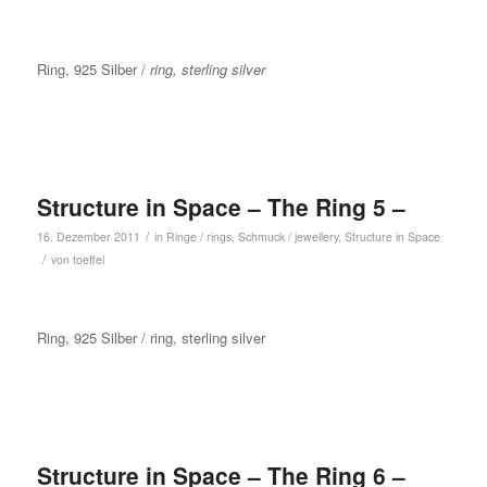
Ring, 925 Silber /
ring, sterling silver
Structure in Space – The Ring 5 –
/
16. Dezember 2011
in
Ringe / rings
,
Schmuck / jewellery
,
Structure in Space
/
von
toeffel
Ring, 925 Silber / ring, sterling silver
Structure in Space – The Ring 6 –