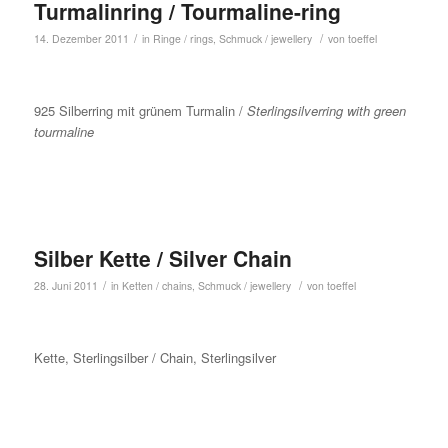
Turmalinring / Tourmaline-ring
/
/
14. Dezember 2011
in
Ringe / rings
,
Schmuck / jewellery
von
toeffel
925 Silberring mit grünem Turmalin /
Sterlingsilverring with green
tourmaline
Silber Kette / Silver Chain
/
/
28. Juni 2011
in
Ketten / chains
,
Schmuck / jewellery
von
toeffel
Kette, Sterlingsilber / Chain, Sterlingsilver