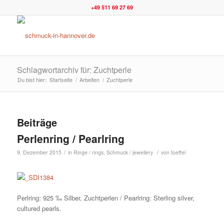
+49 511 69 27 69
Schlagwortarchiv für: Zuchtperle
Du bist hier:
Startseite
/
Arbeiten
/
Zuchtperle
Beiträge
Perlenring / Pearlring
/
/
9. Dezember 2015
in
Ringe / rings
,
Schmuck / jewellery
von
toeffel
Perlring: 925 ‰ Silber, Zuchtperlen / Pearlring: Sterling silver,
cultured pearls.