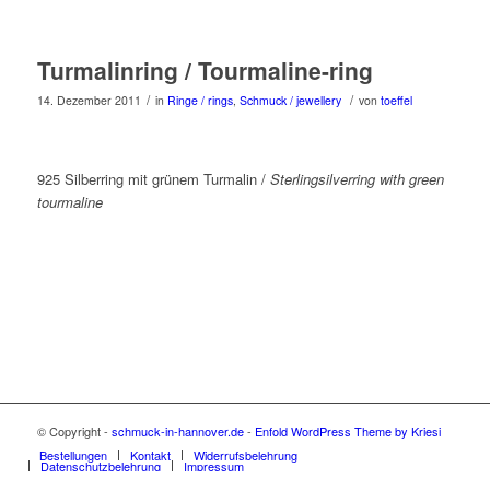
Turmalinring / Tourmaline-ring
/
/
14. Dezember 2011
in
Ringe / rings
,
Schmuck / jewellery
von
toeffel
925 Silberring mit grünem Turmalin /
Sterlingsilverring with green
tourmaline
© Copyright -
schmuck-in-hannover.de
-
Enfold WordPress Theme by Kriesi
Bestellungen
Kontakt
Widerrufsbelehrung
Datenschutzbelehrung
Impressum