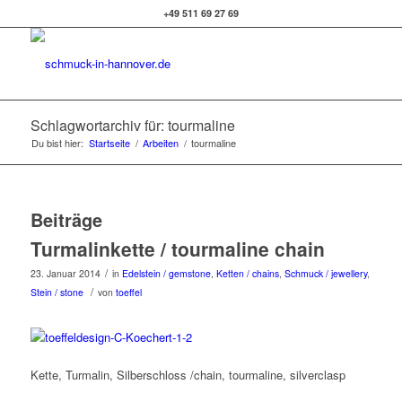
+49 511 69 27 69
Schlagwortarchiv für: tourmaline
Du bist hier:
Startseite
/
Arbeiten
/
tourmaline
Beiträge
Turmalinkette / tourmaline chain
/
23. Januar 2014
in
Edelstein / gemstone
,
Ketten / chains
,
Schmuck / jewellery
,
/
Stein / stone
von
toeffel
Kette, Turmalin, Silberschloss /chain, tourmaline, silverclasp