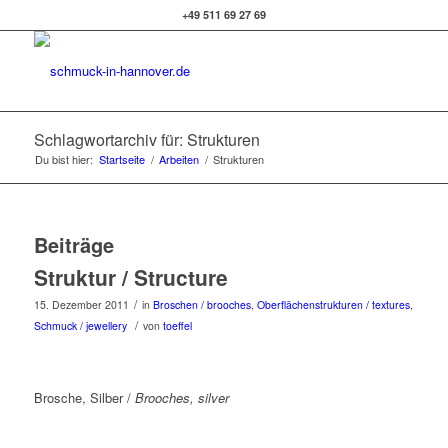
+49 511 69 27 69
Schlagwortarchiv für: Strukturen
Du bist hier:
Startseite
/
Arbeiten
/
Strukturen
Beiträge
Struktur / Structure
/
15. Dezember 2011
in
Broschen / brooches
,
Oberflächenstrukturen / textures
,
/
Schmuck / jewellery
von
toeffel
Brosche, Silber /
Brooches, silver