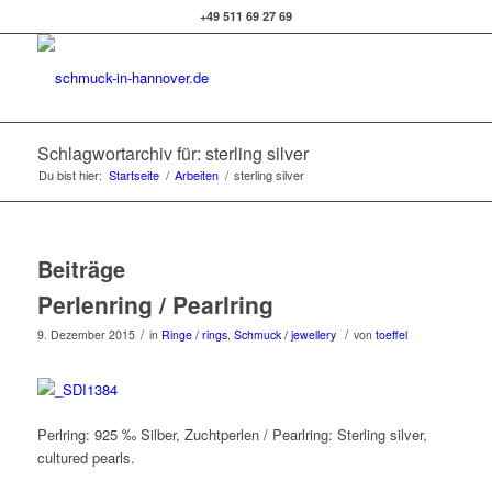
+49 511 69 27 69
Schlagwortarchiv für: sterling silver
Du bist hier:
Startseite
/
Arbeiten
/
sterling silver
Beiträge
Perlenring / Pearlring
/
/
9. Dezember 2015
in
Ringe / rings
,
Schmuck / jewellery
von
toeffel
Perlring: 925 ‰ Silber, Zuchtperlen / Pearlring: Sterling silver,
cultured pearls.