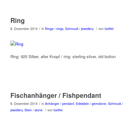
Ring
/
/
8. Dezember 2014
in
Ringe / rings
,
Schmuck / jewellery
von
toeffel
Ring: 925 Silber, alter Knopf / ring: sterling silver, old button
Fischanhänger / Fishpendant
/
8. Dezember 2014
in
Anhänger / pendant
,
Edelstein / gemstone
,
Schmuck /
/
jewellery
,
Stein / stone
von
toeffel