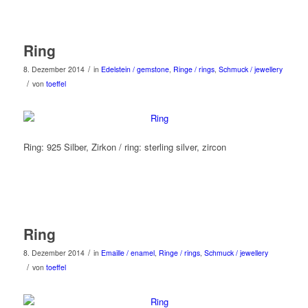
Ring
/
8. Dezember 2014
in
Edelstein / gemstone
,
Ringe / rings
,
Schmuck / jewellery
/
von
toeffel
Ring: 925 Silber, Zirkon / ring: sterling silver, zircon
Ring
/
8. Dezember 2014
in
Emaille / enamel
,
Ringe / rings
,
Schmuck / jewellery
/
von
toeffel