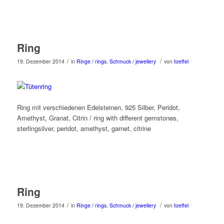
Ring
/
/
19. Dezember 2014
in
Ringe / rings
,
Schmuck / jewellery
von
toeffel
Ring mit verschiedenen Edelsteinen, 925 Silber, Peridot,
Amethyst, Granat, Citrin / ring with different gemstones,
sterlingsilver, peridot, amethyst, garnet, citrine
Ring
/
/
19. Dezember 2014
in
Ringe / rings
,
Schmuck / jewellery
von
toeffel