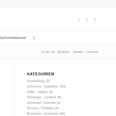
dschmiedekurse
Du bist hier:
Startseite
/
Arbeiten
/
pearlring
KATEGORIEN
Ausstellung
(2)
Schmuck / jewellery
(124)
Adler / eagels
(3)
Anhänger / pendant
(6)
Armband / bracelet
(4)
Blumen / Flowers
(9)
Broschen / brooches
(29)