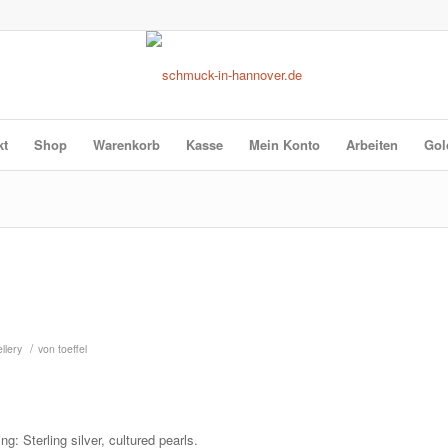
kt
Shop
Warenkorb
Kasse
Mein Konto
Arbeiten
Gol
/
llery
von
toeffel
ng: Sterling silver, cultured pearls.