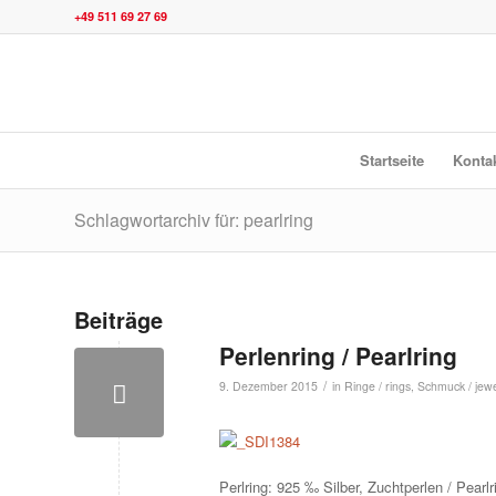
+49 511 69 27 69
Startseite
Konta
Schlagwortarchiv für: pearlring
Beiträge
Perlenring / Pearlring
/
9. Dezember 2015
in
Ringe / rings
,
Schmuck / jewe
Perlring: 925 ‰ Silber, Zuchtperlen / Pearlri