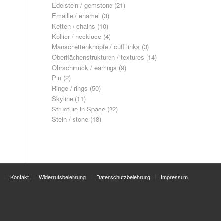
Edelstein / gemstone
(21)
Emaille / enamel
(3)
Ketten / chains
(10)
Kollier / necklace
(4)
Manschettenknöpfe / cuff links
(3)
Oberflächenstrukturen / textures
(14)
Ohrschmuck / earrings
(9)
Pin
(2)
Ringe / rings
(50)
Skyline
(11)
Structure in Space
(22)
Stein / stone
(18)
Kontakt
Widerrufsbelehrung
Datenschutzbelehrung
Impressum