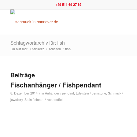
+49 511 69 27 69
Schlagwortarchiv für: fish
Du bist hier:
Startseite
/
Arbeiten
/
fish
Beiträge
Fischanhänger / Fishpendant
/
8. Dezember 2014
in
Anhänger / pendant
,
Edelstein / gemstone
,
Schmuck /
/
jewellery
,
Stein / stone
von
toeffel