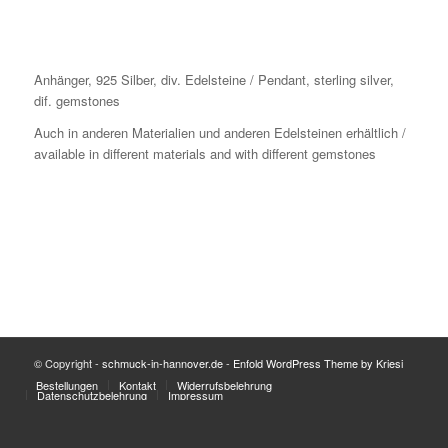
Anhänger, 925 Silber, div. Edelsteine / Pendant, sterling silver,
dif. gemstones
Auch in anderen Materialien und anderen Edelsteinen erhältlich /
available in different materials and with different gemstones
© Copyright -
schmuck-in-hannover.de
-
Enfold WordPress Theme by Kriesi
Bestellungen
Kontakt
Widerrufsbelehrung
Datenschutzbelehrung
Impressum