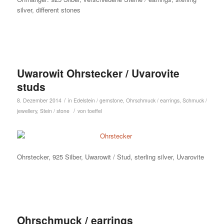
silver, different stones
Uwarowit Ohrstecker / Uvarovite
studs
/
8. Dezember 2014
in
Edelstein / gemstone
,
Ohrschmuck / earrings
,
Schmuck /
/
jewellery
,
Stein / stone
von
toeffel
Ohrstecker, 925 Silber, Uwarowit / Stud, sterling silver, Uvarovite
Ohrschmuck / earrings