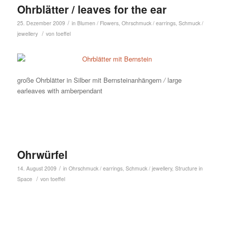
Ohrblätter / leaves for the ear
/
25. Dezember 2009
in
Blumen / Flowers
,
Ohrschmuck / earrings
,
Schmuck /
/
jewellery
von
toeffel
große Ohrblätter in Silber mit Bernsteinanhängern
/
large
earleaves with amberpendant
Ohrwürfel
/
14. August 2009
in
Ohrschmuck / earrings
,
Schmuck / jewellery
,
Structure in
/
Space
von
toeffel