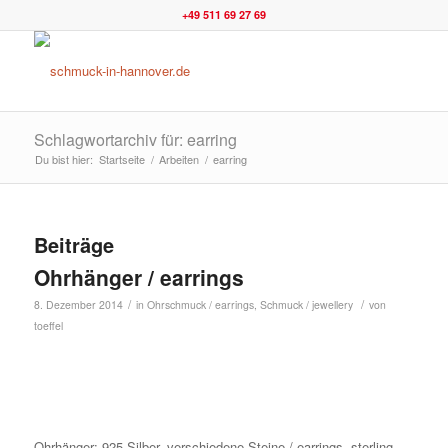
+49 511 69 27 69
Schlagwortarchiv für: earring
Du bist hier:
Startseite
/
Arbeiten
/
earring
Beiträge
Ohrhänger / earrings
/
/
8. Dezember 2014
in
Ohrschmuck / earrings
,
Schmuck / jewellery
von
toeffel
Ohrhänger: 925 Silber, verschiedene Steine / earrings, sterling