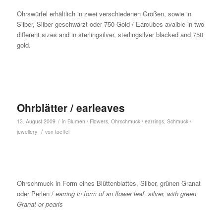
Ohrswürfel erhältlich in zwei verschiedenen Größen, sowie in
Silber, Silber geschwärzt oder 750 Gold / Earcubes avaible in two
different sizes and in sterlingsilver, sterlingsilver blacked and 750
gold.
Ohrblätter / earleaves
/
13. August 2009
in
Blumen / Flowers
,
Ohrschmuck / earrings
,
Schmuck /
/
jewellery
von
toeffel
Ohrschmuck in Form eines Blüttenblattes, Silber, grünen Granat
oder Perlen /
earring in form of an flower leaf, silver, with green
Granat or pearls