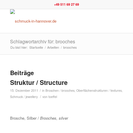
+49 511 69 27 69
Schlagwortarchiv für: brooches
Du bist hier:
Startseite
/
Arbeiten
/
brooches
Beiträge
Struktur / Structure
/
15. Dezember 2011
in
Broschen / brooches
,
Oberflächenstrukturen / textures
,
/
Schmuck / jewellery
von
toeffel
Brosche, Silber /
Brooches, silver