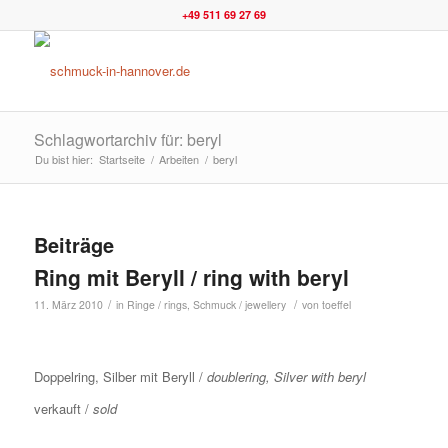
+49 511 69 27 69
Schlagwortarchiv für: beryl
Du bist hier:
Startseite
/
Arbeiten
/
beryl
Beiträge
Ring mit Beryll / ring with beryl
/
/
11. März 2010
in
Ringe / rings
,
Schmuck / jewellery
von
toeffel
Doppelring, Silber mit Beryll /
doublering, Silver with beryl
verkauft /
sold