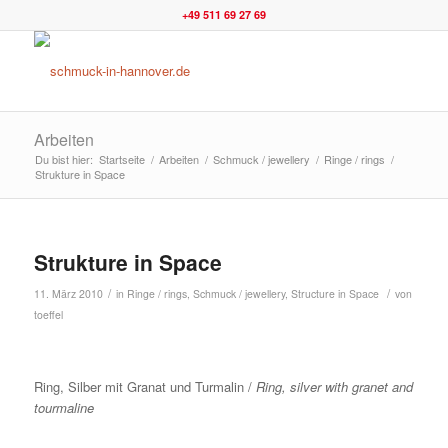
+49 511 69 27 69
Arbeiten
Du bist hier:
Startseite
/
Arbeiten
/
Schmuck / jewellery
/
Ringe / rings
/
Strukture in Space
Strukture in Space
/
/
11. März 2010
in
Ringe / rings
,
Schmuck / jewellery
,
Structure in Space
von
toeffel
Ring, Silber mit Granat und Turmalin /
Ring, silver with granet and
tourmaline