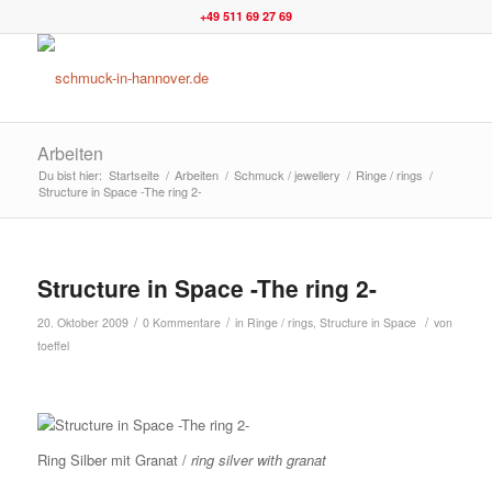
+49 511 69 27 69
Arbeiten
Du bist hier:
Startseite
/
Arbeiten
/
Schmuck / jewellery
/
Ringe / rings
/
Structure in Space -The ring 2-
Structure in Space -The ring 2-
/
/
/
20. Oktober 2009
0 Kommentare
in
Ringe / rings
,
Structure in Space
von
toeffel
Ring Silber mit Granat /
ring silver with granat