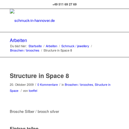
+49 511 69 27 69
Arbeiten
Du bist hier:
Startseite
/
Arbeiten
/
Schmuck / jewellery
/
Broschen / brooches
/
Structure in Space 8
Structure in Space 8
/
/
20. Oktober 2009
0 Kommentare
in
Broschen / brooches
,
Structure in
/
Space
von
toeffel
Brosche Silber / brooch silver
Eintrag teilen