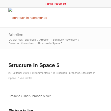
+49 511 69 27 69
Arbeiten
Du bist hier:
Startseite
/
Arbeiten
/
Schmuck / jewellery
/
Broschen / brooches
/
Structure In Space 5
Structure In Space 5
/
/
20. Oktober 2009
0 Kommentare
in
Broschen / brooches
,
Structure in
/
Space
von
toeffel
Brosche Silber / brooch silver
Eintrag teilen