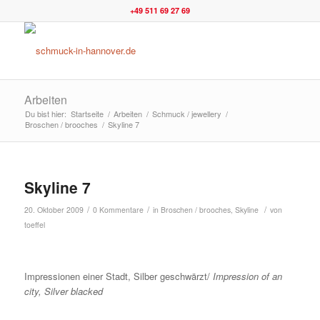
+49 511 69 27 69
Arbeiten
Du bist hier:
Startseite
/
Arbeiten
/
Schmuck / jewellery
/
Broschen / brooches
/
Skyline 7
Skyline 7
/
/
/
20. Oktober 2009
0 Kommentare
in
Broschen / brooches
,
Skyline
von
toeffel
Impressionen einer Stadt, Silber geschwärzt/
Impression of an
city, Silver blacked