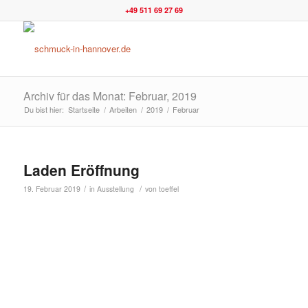
+49 511 69 27 69
Archiv für das Monat: Februar, 2019
Du bist hier:
Startseite
/
Arbeiten
/
2019
/
Februar
Laden Eröffnung
/
/
19. Februar 2019
in
Ausstellung
von
toeffel