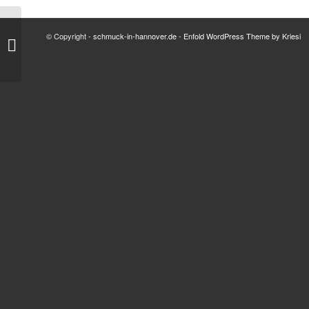
© Copyright -
schmuck-in-hannover.de
-
Enfold WordPress Theme by Kriesi
Skyline – the ring 2 –