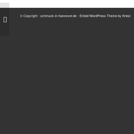
Zierlicher Silberring mit
© Copyright -
schmuck-in-hannover.de
-
Enfold WordPress Theme by Kriesi
Amethyst