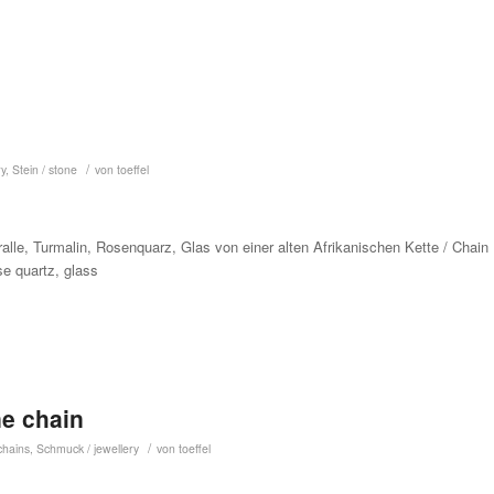
/
ry
,
Stein / stone
von
toeffel
oralle, Turmalin, Rosenquarz, Glas von einer alten Afrikanischen Kette / Chain 
ose quartz, glass
ne chain
/
chains
,
Schmuck / jewellery
von
toeffel