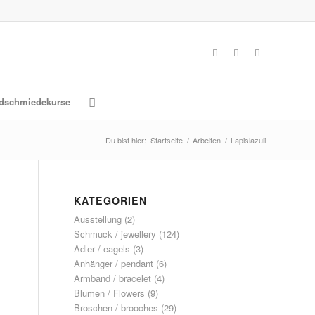
dschmiedekurse
Du bist hier:
Startseite
/
Arbeiten
/
Lapislazuli
KATEGORIEN
Ausstellung
(2)
Schmuck / jewellery
(124)
Adler / eagels
(3)
Anhänger / pendant
(6)
Armband / bracelet
(4)
Blumen / Flowers
(9)
Broschen / brooches
(29)