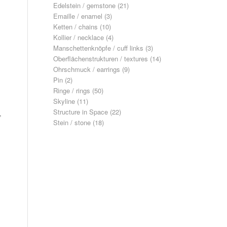
Edelstein / gemstone
(21)
Emaille / enamel
(3)
Ketten / chains
(10)
Kollier / necklace
(4)
Manschettenknöpfe / cuff links
(3)
Oberflächenstrukturen / textures
(14)
Ohrschmuck / earrings
(9)
Pin
(2)
Ringe / rings
(50)
Skyline
(11)
Structure in Space
(22)
,
Stein / stone
(18)