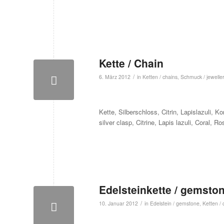
Kette / Chain
/
6. März 2012
in
Ketten / chains
,
Schmuck / jewelle
Kette, Silberschloss, Citrin, Lapislazuli, K
silver clasp, Citrine, Lapis lazuli, Coral, R
Edelsteinkette / gemsto
/
10. Januar 2012
in
Edelstein / gemstone
,
Ketten / 