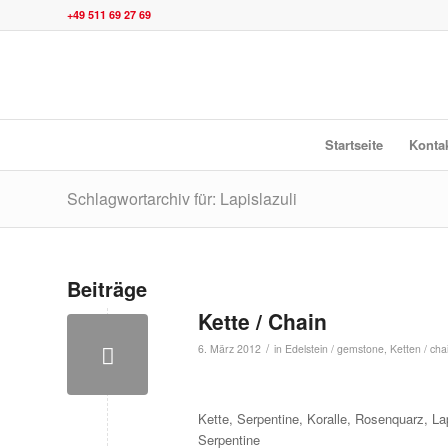
+49 511 69 27 69
Startseite
Konta
Schlagwortarchiv für: Lapislazuli
Beiträge
Kette / Chain
/
6. März 2012
in
Edelstein / gemstone
,
Ketten / cha
Kette, Serpentine, Koralle, Rosenquarz, Lapi
Serpentine