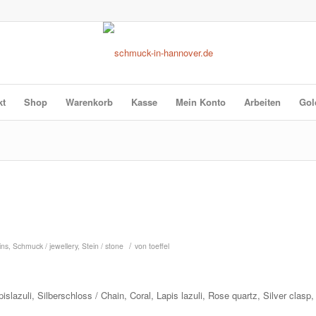
kt
Shop
Warenkorb
Kasse
Mein Konto
Arbeiten
Gol
/
ins
,
Schmuck / jewellery
,
Stein / stone
von
toeffel
slazuli, Silberschloss / Chain, Coral, Lapis lazuli, Rose quartz, Silver clasp,