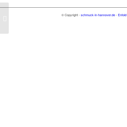
© Copyright -
schmuck-in-hannover.de
-
Enfold
Structure in Space 02